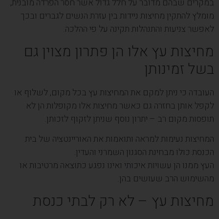
במקרים שבהם מדובר על חלל גדול אשר חסר הפרדה מובנית,
מומלץ להתקין מחיצות ניידות בין עזרת הנשים לגברים ובכך
לאפשר צניעות והתנהלות תקינה על פי ההלכה.
מחיצות עץ אלו הן פתרון מצוין גם
בשל זמינותן
העובדה כי ניתן למקם את המחיצות עץ בכל מקום, לשלוף או
לקפל אותן בחזרה גם כאשר מחיצות אלו מקופלות הן לא
תופסות מקום רב – יתרון נוסף שניתן לזקוף לזכותן.
המחיצות נעימות למראה ותואמות את האוריינטציה של בית
הכנסת כולו מבחינת הסגנון השמרני והעדין.
העץ ממנו הן עשויות איכותי ואינו נפגע כתוצאה מרטיבות או
מהשימוש הרב שעושים בהן.
מחיצות עץ – לא רק לבתי כנסת