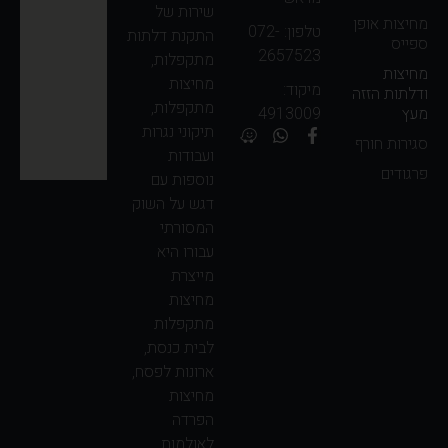
שירות של
מחיצות אופן
טלפון: 072-
התקנת דלתות
ספייס
2657523
מתקפלות,
מחיצות
מחיצות
מיקוד:
ודלתות הזזה
מתקפלות,
4913009
מעץ
תיקוני נגרות
סגירות חורף
ועבודות
פרגודים
נוספות עם
דגש על השוק
המסורתי
עבורו היא
מייצרת
מחיצות
מתקפלות
לבית כנסת,
ארונות לפסח,
מחיצות
הפרדה
לאולמות