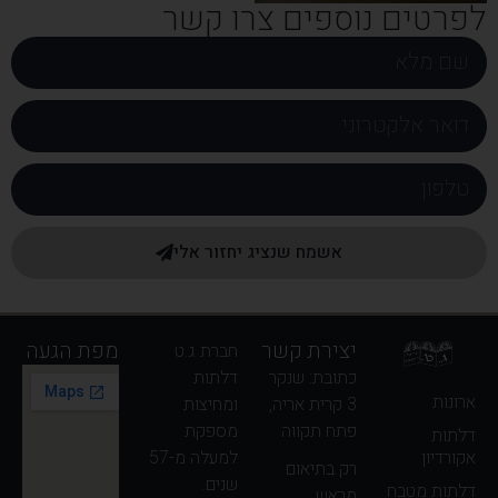
לפרטים נוספים צרו קשר
אשמח שנציג יחזור אלי
יצירת קשר
מפת הגעה
חברת ג.ט
כתובת: שנקר
דלתות
ארונות
3 קרית אריה,
ומחיצות
פתח תקווה
מספקת
דלתות
למעלה מ-57
אקורדיון
רק בתיאום
שנים.
דלתות מטבח
מראש