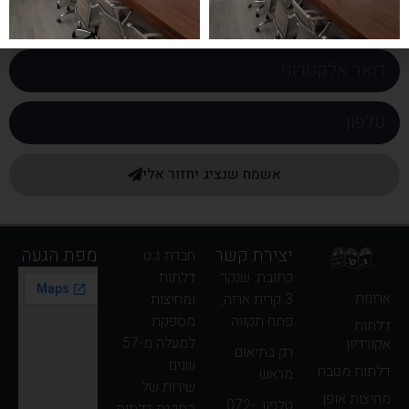
אשמח שנציג יחזור אלי
יצירת קשר
מפת הגעה
חברת ג.ט
כתובת: שנקר
דלתות
ארונות
3 קרית אריה,
ומחיצות
פתח תקווה
מספקת
דלתות
למעלה מ-57
אקורדיון
רק בתיאום
שנים.
דלתות מטבח
מראש
שירות של
מחיצות אופן
טלפון: 072-
התקנת דלתות