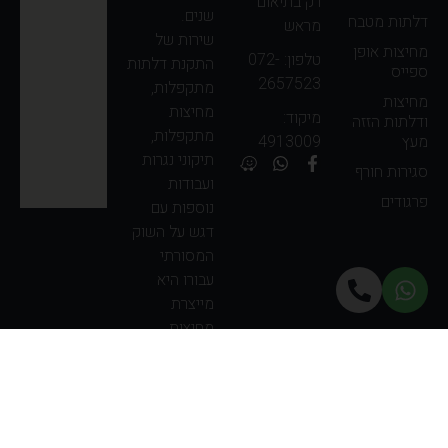
רק בתיאום
שנים.
דלתות מטבח
מראש
שירות של
מחיצות אופן
טלפון: 072-
התקנת דלתות
ספייס
2657523
מתקפלות,
מחיצות
מחיצות
מיקוד:
ודלתות הזזה
מתקפלות,
4913009
מעץ
תיקוני נגרות
סגירות חורף
ועבודות
פרגודים
נוספות עם
דגש על השוק
המסורתי
עבורו היא
מייצרת
מחיצות
מתקפלות
לבית כנסת,
ארונות לפסח,
מחיצות
הפרדה