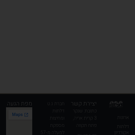
יצירת קשר
מפת הגעה
חברת ג.ט
כתובת: שנקר
דלתות
ארונות
3 קרית אריה,
ומחיצות
פתח תקווה
מספקת
דלתות
למעלה מ-57
אקורדיון