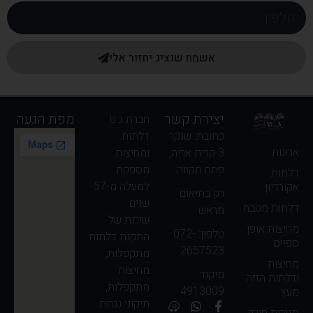
אשמח שנציג יחזור אלי
יצירת קשר
מפת הגעה
חברת ג.ט
כתובת: שנקר
דלתות
ארונות
3 קרית אריה,
ומחיצות
פתח תקווה
מספקת
דלתות
למעלה מ-57
אקורדיון
רק בתיאום
שנים.
דלתות מטבח
מראש
שירות של
מחיצות אופן
טלפון: 072-
התקנת דלתות
ספייס
2657523
מתקפלות,
מחיצות
מחיצות
מיקוד:
ודלתות הזזה
מתקפלות,
4913009
מעץ
תיקוני נגרות
סגירות חורף