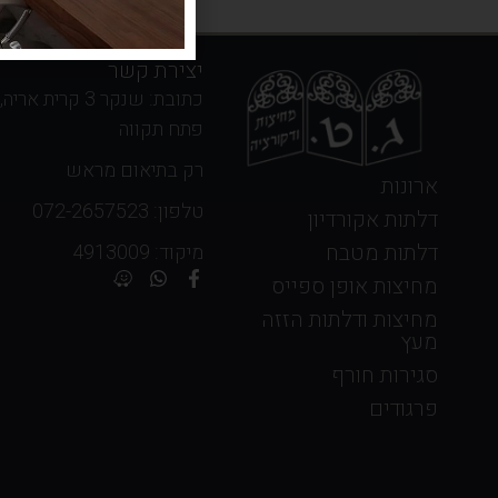
יצירת קשר
כתובת: שנקר 3 קרית אריה,
פתח תקווה
רק בתיאום מראש
ארונות
טלפון: 072-2657523
דלתות אקורדיון
דלתות מטבח
מיקוד: 4913009
מחיצות אופן ספייס
מחיצות ודלתות הזזה
מעץ
סגירות חורף
פרגודים