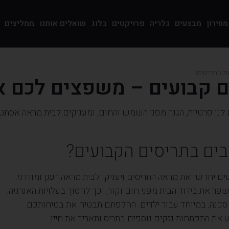
מחירון
מבצעים
גלריה
פרויקטים
בלוג
שואלים אותנו
ממליצים
ת התריסים!
 קבועים – משפצים לכם א
לנו פרטיות, הגנה מפני השמש והחום, ומעניקים לבית מראה אסתטי
ים בתריסים הקבועים?
 יחדשו את מראה התריסים ויעניקו לבית מראה רענן ומודרני.
ר את בידוד הבית מפני חום וקור, וכך לחסוך בעלויות האנרגיה.
סכנה, במיוחד עבור ילדים. החלפתם תבטיח את בטיחותכם.
ת התפתחות נזקים נוספים בתריס ותאריך את חייו.