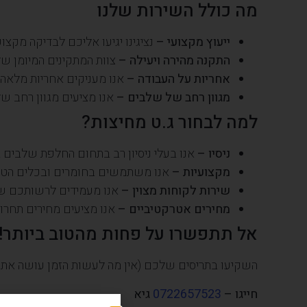
מה כולל השירות שלנו
ייעוץ מקצועי –
נציגינו יגיעו אליכם לבדיקה מקצ
התקנה מהירה ויעילה –
צוות המתקינים המיומן של
אחריות על העבודה –
אנו מעניקים אחריות מלאה 
מגוון רחב של שלבים –
אנו מציעים מגוון רחב ש
למה לבחור ג.ט מחיצות?
ניסיו –
אנו בעלי ניסיון רב בתחום החלפת שלבים ב
מקצועיות –
אנו משתמשים בחומרים ובכלים הטובי
שירות לקוחות מצוין –
אנו מעמידים לרשותכם שי
מחירים אטרקטיביים –
אנו מציעים מחירים תחרות
אל תתפשרו על פחות מהטוב ביותר!
השקיעו בתריסים שלכם (אין מה לעשות הזמן עושה את של
חייגו –
0722657523
גיא