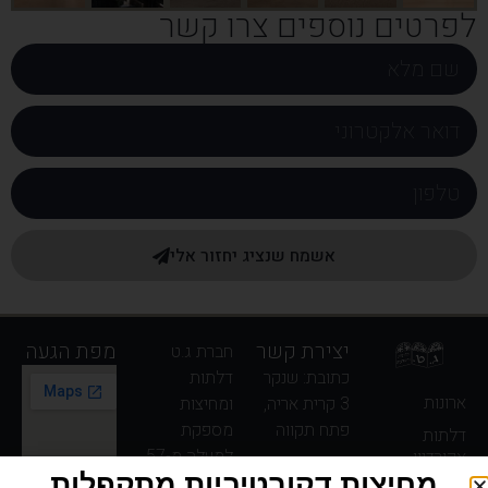
לפרטים נוספים צרו קשר
אשמח שנציג יחזור אלי
יצירת קשר
מפת הגעה
חברת ג.ט
כתובת: שנקר
דלתות
ארונות
3 קרית אריה,
ומחיצות
פתח תקווה
מספקת
דלתות
למעלה מ-57
אקורדיון
רק בתיאום
מחיצות דקורטיביות מתקפלות
שנים.