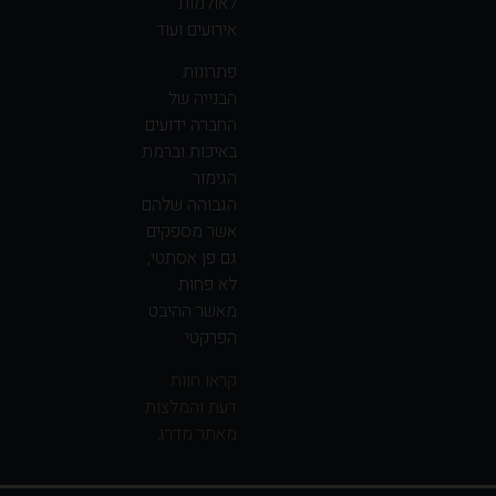
לאולמות
אירועים ועוד.
פתרונות
הבנייה של
החברה ידועים
באיכות וברמת
הגימור
הגבוהה שלהם
אשר מספקים
גם פן אסתטי,
לא פחות
מאשר ההיבט
הפרקטי.
קראו חוות
דעת והמלצות
מאתר מדרג