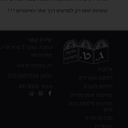
ההנחות ינתנו רק למגיעים דרך אתר האינטרנט ! ! !
יצירת קשר
כתובת: שנקר 3 קרית אריה,
פתח תקווה
רק בתיאום מראש
ארונות
טלפון: 072-2657523
דלתות אקורדיון
דלתות מטבח
מיקוד: 4913009
מחיצות אופן ספייס
מחיצות ודלתות הזזה
מעץ
סגירות חורף
פרגודים